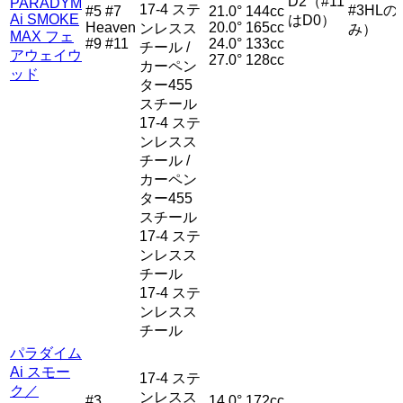
D2（#11
PARADYM
17-4 ステ
#3HLの
#5 #7
21.0°
144cc
Ai SMOKE
はD0）
Heaven
20.0°
165cc
ンレスス
み）
MAX フェ
#9 #11
24.0°
133cc
チール /
アウェイウ
27.0°
128cc
カーペン
ッド
ター455
スチール
17-4 ステ
ンレスス
チール /
カーペン
ター455
スチール
17-4 ステ
ンレスス
チール
17-4 ステ
ンレスス
チール
パラダイム
Ai スモー
17-4 ステ
ク／
ンレスス
#3
14.0°
172cc