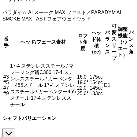
パラダイム Ai スモーク MAX ファスト／PARADYM Ai
SMOKE MAX FAST フェアウェイウッド
可
調整
バ
変
バ
ヘッ
ロフ
機能
番
ラ
ス
ン
ド体
ヘッド/フェース素材
ト角
（ウ
手
ン
リ
ス
積
度
エー
(cc)
ス
ー
角
ト）
ブ
17-4 ステンレススチール / マ
レージング鋼C300 17-4 ステ
#3
16.0°
175cc
ンレススチール / カーペンタ
#5
19.0°
154cc
ー455スチール 17-4 ステンレ
D1
#7
22.0°
145cc
ススチール / カーペンター455
#9
25.0°
133cc
スチール 17-4 ステンレスス
チール
シャフトバリエーション