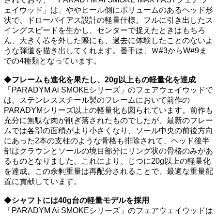
ェイウッド」は、ややヒール側にボリュームのあるヘッド形
状で、ドローバイアス設計の軽量仕様。フルに引き出したス
イングスピードを生かし、センターで捉えたときはもちろ
ん、大きく芯を外した際にも、過去に体験したことのないよ
うな弾道を描き出してくれます。番手は、Ｗ#3からW#9ま
での4種類となっています。
◆
フレームも進化を果たし、20g以上もの軽量化を達成
「PARADYM Ai SMOKEシリーズ」のフェアウェイウッドで
は、ステンレススチール製のフレームにおいて前作の
PARADYMシリーズ以上の軽量化も図られています。前作も
充分に無駄な肉が削ぎ落されたものでしたが、最新のフレー
ムでは各部の面積がより小さくなり、ソール中央の前後方向
にあった2本の支柱のような骨格も排除されて、ヘッド後半
部はクラウンとソールの境目部分にリング状の骨格のみがあ
るものとなりました。これにより、じつに20g以上の軽量化
を達成。この余剰重量は再配分されることで、最適な重量配
置に貢献しています。
◆
シャフトには40g台の軽量モデルを採用
「PARADYM Ai SMOKEシリーズ」のフェアウェイウッドは