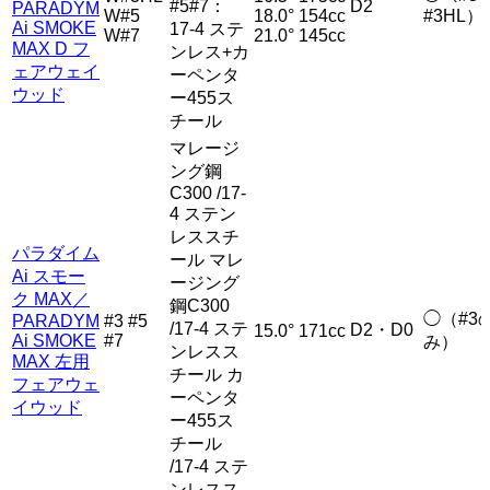
#5#7：
D2
PARADYM
W#5
18.0°
154cc
#3HL）
Ai SMOKE
17-4 ステ
W#7
21.0°
145cc
MAX D フ
ンレス+カ
ェアウェイ
ーペンタ
ウッド
ー455ス
チール
マレージ
ング鋼
C300 /17-
4 ステン
レススチ
パラダイム
ール マレ
Ai スモー
ージング
ク MAX／
鋼C300
◯（#3
PARADYM
#3 #5
/17-4 ステ
D2・D0
15.0°
171cc
Ai SMOKE
#7
み）
ンレスス
MAX 左用
チール カ
フェアウェ
ーペンタ
イウッド
ー455ス
チール
/17-4 ステ
ンレスス