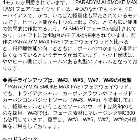
4モデルが用意されています。「PARADYM Ai SMOKE MAX
FASTフェアウェイウッド」は、4つのなかでもっともドロ
ーバイアスで、かつ、いちばん軽量化も果たされているモデ
ルです。ヒール下側からトウの上部までの、とても広い範囲
で効果的に作動するよう、Ai SMARTフェースが設計されて
おり、シャフトには40g台のモデルが採用されています。前
作のPARADYM MAX FASTフェアウェイウッドと比べる
と、飛距離性能の向上とともに、ボールのつかまりが非常に
良くなっているというデータが出ています。ヘッド形状は、
ややヒール側にボリュームのある丸型のフォルムとなってお
ります。
◆
番手ラインアップは、W#3、W#5、W#7、W#9の4種類
「PARADYM Ai SMOKE MAX FASTフェアウェイウッド」
でも、トライアクシャル・カーボンクラウンやフォージド・
カーボンコンポジットソール（W#3、W#5）を搭載してお
り、軽量モデルということでソールのウェイトは約9gのも
のを採用。W#3では、フェース素材にマレージング鋼C300
も使用しています。番手は、W#3、W#5、W#7、W#9の4種
類をご用意しております。
ヘッドスペック