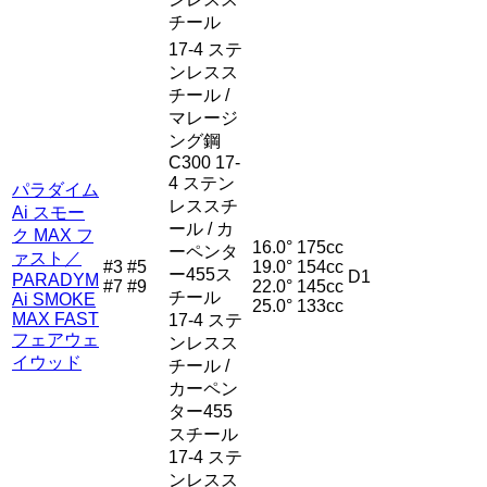
チール
17-4 ステ
ンレスス
チール /
マレージ
ング鋼
C300 17-
4 ステン
パラダイム
レススチ
Ai スモー
ール / カ
ク MAX フ
16.0°
175cc
ーペンタ
ァスト／
#3 #5
19.0°
154cc
ー455ス
D1
PARADYM
#7 #9
22.0°
145cc
チール
Ai SMOKE
25.0°
133cc
MAX FAST
17-4 ステ
フェアウェ
ンレスス
イウッド
チール /
カーペン
ター455
スチール
17-4 ステ
ンレスス