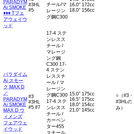
PARADYM
チール/マ
#3HL
16.0°
172cc
Ai SMOKE
#5
18.0°
156cc
レージン
♦♦♦ Tフェ
グ鋼C300
アウェイウ
ッド
17-4 ステ
ンレスス
チール /
マレージ
ング鋼
C300 17-
4 ステン
パラダイム
レススチ
Ai スモー
ール / マ
ク MAX D
レージン
／
15.0°
175cc
グ鋼C300
○（#3・
#3
PARADYM
16.5°
175cc
17-4 ステ
#3HLの
#3HL
Ai SMOKE
18.0°
154cc
#5 #7
ンレスス
み）
21.0°
145cc
MAX D ウ
チール /
ィメンズ
カーペン
フェアウェ
ター455
イウッド
スチール