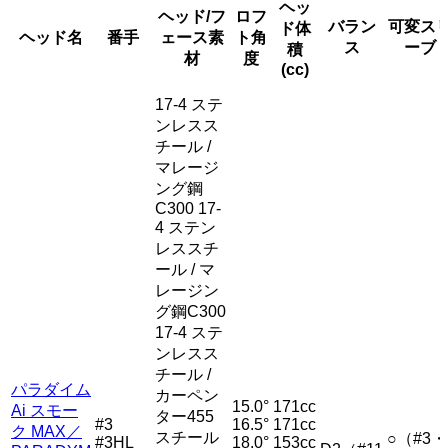
ヘッ
ヘッド/フ
ロフ
バラン
可変ス
ド体
ヘッド名
番手
ェース素
ト角
ス
ーブ
積
材
度
(cc)
17-4 ステ
ンレスス
チール /
マレージ
ング鋼
C300 17-
4 ステン
レススチ
ール / マ
レージン
グ鋼C300
17-4 ステ
ンレスス
チール /
パラダイム
カーペン
15.0°
171cc
Ai スモー
ター455
#3
16.5°
171cc
ク MAX／
スチール
○（#3・
#3HL
18.0°
153cc