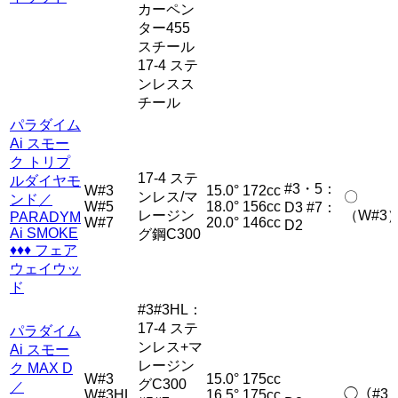
カーペン
ター455
スチール
17-4 ステ
ンレスス
チール
パラダイム
Ai スモー
ク トリプ
17-4 ステ
ルダイヤモ
#3・5：
W#3
15.0°
172cc
ンレス/マ
〇
ンド／
W#5
18.0°
156cc
D3 #7：
レージン
（W#3
PARADYM
W#7
20.0°
146cc
D2
Ai SMOKE
グ鋼C300
♦♦♦ フェア
ウェイウッ
ド
#3#3HL：
17-4 ステ
パラダイム
ンレス+マ
Ai スモー
レージン
ク MAX D
W#3
15.0°
175cc
グC300
／
◯（#3
W#3HL
16.5°
175cc