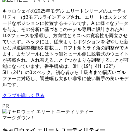
キャロウェイの2025年モデル エリートシリーズのユーティ
リティーは3モデルラインアップされ、エリートはスタンダ
ードなポジションに位置するモデルです。AIに様々なデータ
を与え、その分析に基づきこのモデル専用に設計されたAi
10Xフェースを搭載し、方向性とミスへの寛容性を両立させ
ています。ネックには、従来よりもポジションを増やした新
たな弾道調整機能を搭載し、ロフト角とライ角の調整ができ
ます。またソールにはトゥ側とヒール側に脱着式のウェイト
が搭載され、入れ替えることでつかまりを調整することが可
能になっています。番手構成は、3H（19°）4H（22°）
5H（24°）の3スペック。初心者から上級者まで幅広いゴル
ファーに対応し、調整幅も大きい非常に使い勝手の良いモデ
ルです。
クラブを詳しく見る
PR
マークダウン！
キャロウェイ エリート ユーティリティー