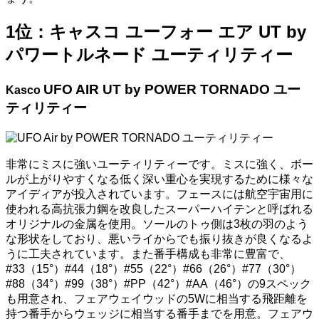
1位：キャスコ ユーフォー エア UT by
パワートルネード ユーティリティー
UFO AIR UT by POWER TORNADO ユー
Kasco
ティリティー
非常にミスに強いユーティリティーです。ミスに強く、ボー
ルが上がりやすくなる低く深い重心を実現するために様々な
アイディアが投入されています。フェースには航空宇宙用に
使われる高抗張力鋼を改良したスーパーハイテンと呼ばれる
オリジナルの金属を使用。ソールのトゥ側は3枚の羽のよう
な形状をしており、悪いライからでも振り抜きが良くなるよ
うに工夫されています。また番手構成も非常に豊富で、
#33（15°）#44（18°）#55（22°）#66（26°）#77（30°）
#88（34°）#99（38°）#PP（42°）#AA（46°）の9スペック
も用意され、フェアウェイウッドの5Wに相当する飛距離を
持つ番手からウェッジに相当する番手までを用意。フェアウ