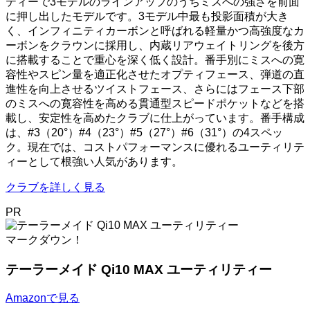
ティーで3モデルのラインアップのうちミスへの強さを前面
に押し出したモデルです。3モデル中最も投影面積が大き
く、インフィニティカーボンと呼ばれる軽量かつ高強度なカ
ーボンをクラウンに採用し、内蔵リアウェイトリングを後方
に搭載することで重心を深く低く設計。番手別にミスへの寛
容性やスピン量を適正化させたオプティフェース、弾道の直
進性を向上させるツイストフェース、さらにはフェース下部
のミスへの寛容性を高める貫通型スピードポケットなどを搭
載し、安定性を高めたクラブに仕上がっています。番手構成
は、#3（20°）#4（23°）#5（27°）#6（31°）の4スペッ
ク。現在では、コストパフォーマンスに優れるユーティリテ
ィーとして根強い人気があります。
クラブを詳しく見る
PR
マークダウン！
テーラーメイド Qi10 MAX ユーティリティー
Amazonで見る