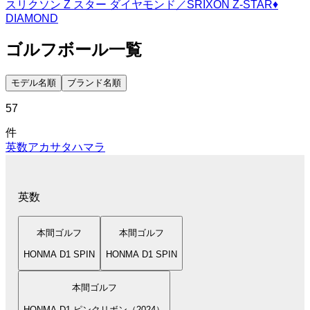
スリクソン Z スター ダイヤモンド／SRIXON Z-STAR♦︎
DIAMOND
ゴルフボール
一覧
モデル名順
ブランド名順
57
件
英数
ア
カ
サ
タ
ハ
マ
ラ
英数
本間ゴルフ
本間ゴルフ
HONMA D1 SPIN
HONMA D1 SPIN
本間ゴルフ
HONMA D1 ピンクリボン（2024）