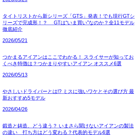
タイトリストから新シリーズ「GTS」発表！でも現行GTシ
リーズで完成形！？ GTは“いま買い”なのか？全11モデル
徹底紹介
2026/05/21
つかまるアイアンはここでわかる！ スライサーが知ってお
くべき特徴は？つかまりやすいアイアン オススメ6選
2026/05/13
やさしいドライバーとは!? ミスに強いワケとその選び方 最
新おすすめ5モデル
2026/04/26
鍛造と鋳造、どう違う？ いまさら聞けないアイアンの製法
の違い 打ち方はどう変わる？代表的モデル6選