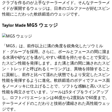
クラブを作るのが上手なテーラーメイド。そんなテーラーメ
イドが展開するウェッジは、日本のゴルファーが好むスピン
性能にこだわった軟鉄鍛造のウェッジです。
MG5 ウェッジ
Taylor Made
「MG5」は、前作以上に溝の角度を鋭角化したソウミル
ド・グルーブを採用。さらに、ボールとフェースの間に溜ま
る水滴や砂などを逃がしやすい構造を持たせることで安定し
たスピン性能を発揮します。また溝と溝の間に施されたスピ
ン・トレッドと呼ばれるミーリングは、異物を排除すること
に貢献し、前作と比べて濡れた状態でもより安定したスピン
性能を発揮するように進化。軟鉄鍛造のボディでフェース面
をノーメッキに仕上げることで、ソフトな感触と高いスピン
性能を両立させています。ソールは5タイプをラインアップ
し、ロフトバリエーションは46度から2度刻みで60度まで。
テーラーメイドのこだわりと技術が濃縮された高性能ウェッ
ジです。