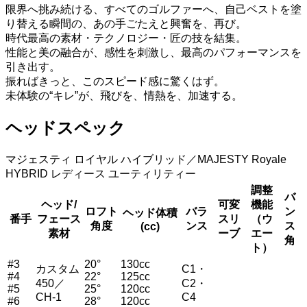
限界へ挑み続ける、すべてのゴルファーへ、自己ベストを塗
り替える瞬間の、あの手ごたえと興奮を、再び。
時代最高の素材・テクノロジー・匠の技を結集。
性能と美の融合が、感性を刺激し、最高のパフォーマンスを
引き出す。
振ればきっと、このスピード感に驚くはず。
未体験の“キレ”が、飛びを、情熱を、加速する。
ヘッドスペック
マジェスティ ロイヤル ハイブリッド／MAJESTY Royale
HYBRID レディース ユーティリティー
調整
バ
ヘッド/
可変
機能
ロフト
バラ
ン
ヘッド体積
番手
フェース
スリ
（ウ
角度
ンス
ス
(cc)
素材
ーブ
エー
角
ト）
#3
20°
130cc
カスタム
C1・
#4
22°
125cc
450／
C2・
#5
25°
120cc
CH-1
C4
#6
28°
120cc