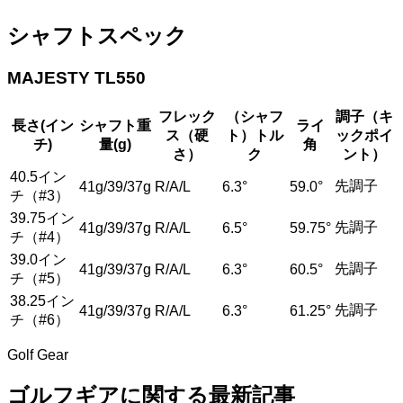
シャフトスペック
MAJESTY TL550
フレック
（シャフ
調子（キ
長さ(イン
シャフト重
ライ
ス（硬
ト）トル
ックポイ
チ)
量(g)
角
さ）
ク
ント）
40.5イン
先調子
41g/39/37g
R/A/L
6.3°
59.0°
チ（#3）
39.75イン
先調子
41g/39/37g
R/A/L
6.5°
59.75°
チ（#4）
39.0イン
先調子
41g/39/37g
R/A/L
6.3°
60.5°
チ（#5）
38.25イン
先調子
41g/39/37g
R/A/L
6.3°
61.25°
チ（#6）
Golf Gear
ゴルフギアに関する最新記事