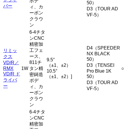
ボデ
50）
バー
ィ、カ
D3（TOUR AD
ーボン
VF-5）
クラウ
ン
6-4チタ
ンCNC
精密加
D4（SPEEDER
工フェ
リミッ
NX BLACK
ース、
クス
50）
9.5°
811チ
VD/R／
（±1、±2）
D3（TENSEI
RMX
1W
タン精
○
10.5°
Pro Blue 1K
VD/R ド
密鋳造
（±1、±2）]
50）
ライバ
ボデ
D3（TOUR AD
ー
ィ、カ
VF-5）
ーボン
クラウ
ン
6-4チタ
ンCNC
精密加