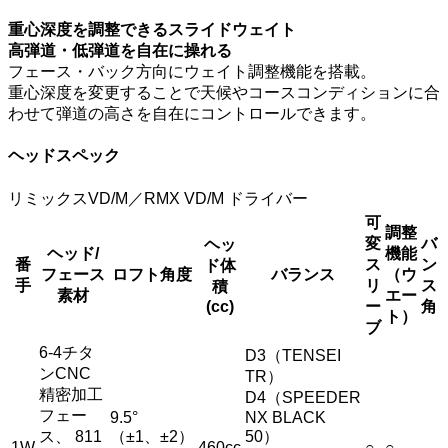
重心深度を調整できるスライドウェイト
高弾道・低弾道を自在に操れる
フェース・バック方向にウェイト調整機能を搭載。
重心深度を変更することで天候やコースコンディションに合
わせて弾道の高さを自在にコントロールできます。
ヘッドスペック
リミックスVD/M／RMX VD/M ドライバー
可
調整
変
バ
ヘッ
ヘッド/
機能
番
ス
ン
ド体
フェース
ロフト角度
バランス
（ウ
手
リ
ス
積
素材
エー
(cc)
ー
角
ト）
ブ
6-4チタ
D3（TENSEI
ンCNC
TR）
精密加工
D4（SPEEDER
フェー
9.5°
NX BLACK
ス、 811
（±1、±2）
50）
1W
460cc
○
○