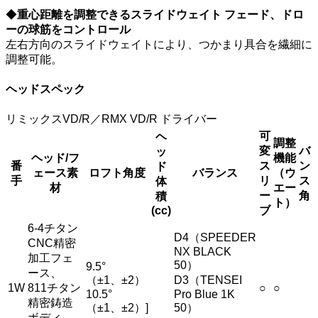
◆
重心距離を調整できるスライドウェイト フェード、ドロ
ーの球筋をコントロール
左右方向のスライドウェイトにより、つかまり具合を繊細に
調整可能。
ヘッドスペック
リミックスVD/R／RMX VD/R ドライバー
可
ヘ
調整
変
バ
ッ
ヘッド/フ
機能
番
ス
ン
ド
ェース素
ロフト角度
バランス
（ウ
手
リ
ス
体
材
エー
ー
角
積
ト）
(cc)
ブ
6-4チタン
D4（SPEEDER
CNC精密
NX BLACK
加工フェ
50）
9.5°
ース、
（±1、±2）
D3（TENSEI
1W
811チタン
○
○
10.5°
Pro Blue 1K
精密鋳造
（±1、±2）]
50）
ボディ、