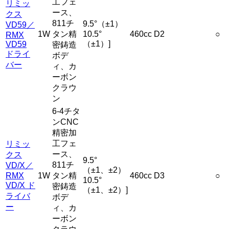
工フェ
リミッ
ース、
クス
811チ
9.5°（±1）
VD59／
1W
タン精
10.5°
460cc
D2
○
RMX
（±1）]
VD59
密鋳造
ドライ
ボデ
バー
ィ、カ
ーボン
クラウ
ン
6-4チタ
ンCNC
精密加
工フェ
リミッ
ース、
クス
9.5°
811チ
VD/X／
（±1、±2）
RMX
1W
タン精
460cc
D3
○
10.5°
VD/X ド
密鋳造
（±1、±2）]
ライバ
ボデ
ー
ィ、カ
ーボン