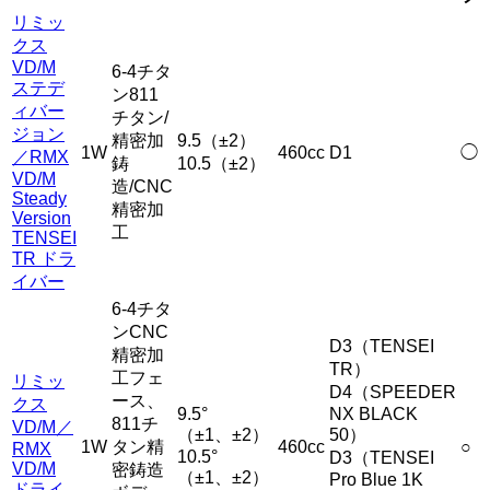
リミッ
クス
VD/M
6-4チタ
ステデ
ン811
ィバー
チタン/
ジョン
精密加
9.5（±2）
1W
460cc
D1
◯
／RMX
鋳
10.5（±2）
VD/M
造/CNC
Steady
精密加
Version
工
TENSEI
TR ドラ
イバー
6-4チタ
ンCNC
D3（TENSEI
精密加
TR）
工フェ
リミッ
D4（SPEEDER
ース、
クス
9.5°
NX BLACK
811チ
VD/M／
（±1、±2）
50）
1W
タン精
460cc
○
RMX
10.5°
D3（TENSEI
VD/M
密鋳造
（±1、±2）
Pro Blue 1K
ドライ