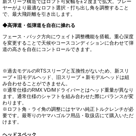
新スリーブ構造ではロフト可変幅を±２度まで拡大。プレー
ヤーがより最適なロフト選択・打ち出し角を調整すること
で、最大飛距離を引き出します。
◆高弾道・低弾道を自在に操れる
フェース・バック方向にウェイト調整機能を搭載。重心深度
を変更することで天候やコースコンディションに合わせて弾
道の高さを自在にコントロールできます。
※過去モデルのRTSスリーブと互換性がないため、新スリ
ーブ + 旧モデルヘッド、旧スリーブ + 新モデルヘッドは組
み合わせることができません。
※通常仕様のRMX VD/Mドライバーとはヘッド重量が異なり
ます。通常仕様のシャフトを組み合わせた際にバランスが変
わります。
※ロフト角・ライ角の調整にはヤマハ純正トルクレンチが必
要です。最寄りのヤマハゴルフ用品・取扱店にて購入いただ
けます。
ヘッドスペック