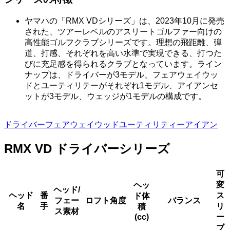
ヤマハの「RMX VDシリーズ」は、2023年10月に発売
された、ツアーレベルのアスリートゴルファー向けの
高性能ゴルフクラブシリーズです。理想の飛距離、弾
道、打感、それぞれを高い水準で実現できる、打つた
びに充足感を得られるクラブとなっています。ライン
ナップは、ドライバーが3モデル、フェアウェイウッ
ドとユーティリテーがそれぞれ1モデル、アイアンセ
ットが3モデル、ウェッジが1モデルの構成です。
ドライバー
フェアウェイウッド
ユーティリティー
アイアン
RMX VD ドライバーシリーズ
可
変
ヘッ
ヘッド/
ヘッド
番
ス
ド体
フェー
ロフト角度
バランス
名
手
リ
積
ス素材
(cc)
ー
ブ