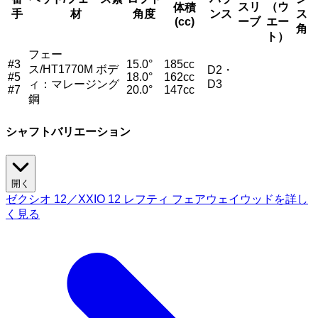
スリ
（ウ
体積
手
材
角度
ンス
ス
(cc)
ーブ
エー
角
ト）
フェー
#3
15.0°
185cc
ス/HT1770M ボデ
D2・
#5
18.0°
162cc
ィ：マレージング
D3
#7
20.0°
147cc
鋼
シャフトバリエーション
開く
ゼクシオ 12／XXIO 12 レフティ フェアウェイウッドを詳し
く見る