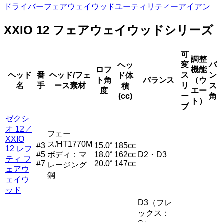
ドライバー
フェアウェイウッド
ユーティリティー
アイアン
XXIO 12 フェアウェイウッドシリーズ
可
調整
変
バ
ヘッ
ロフ
機能
ヘッド
番
ヘッド/フェ
ス
ン
ド体
ト角
バランス
（ウ
名
手
ース素材
リ
ス
積
度
エー
(cc)
ー
角
ト）
ブ
ゼクシ
オ 12／
フェー
XXIO
ス/HT1770M
#3
15.0°
185cc
12 レフ
#5
ボディ：マ
18.0°
162cc
D2・D3
ティ フ
#7
20.0°
147cc
レージング
ェアウ
鋼
ェイウ
ッド
D3（フレ
ックス：