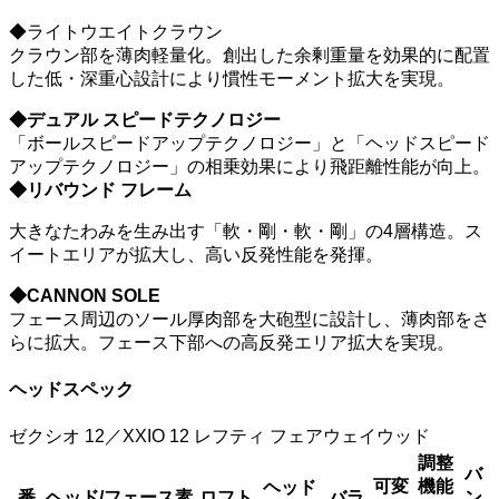
◆ライトウエイトクラウン
クラウン部を薄肉軽量化。創出した余剰重量を効果的に配置
した低・深重心設計により慣性モーメント拡大を実現。
◆デュアル スピードテクノロジー
「ボールスピードアップテクノロジー」と「ヘッドスピード
アップテクノロジー」の相乗効果により飛距離性能が向上。
◆リバウンド フレーム
大きなたわみを生み出す「軟・剛・軟・剛」の4層構造。ス
イートエリアが拡大し、高い反発性能を発揮。
◆CANNON SOLE
フェース周辺のソール厚肉部を大砲型に設計し、薄肉部をさ
らに拡大。フェース下部への高反発エリア拡大を実現。
ヘッドスペック
ゼクシオ 12／XXIO 12 レフティ フェアウェイウッド
調整
バ
可変
機能
ヘッド
番
ヘッド/フェース素
ロフト
バラ
ン