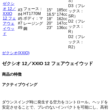
S）
ゼクシ
D3（フレ
オ 12／
フェース：
#3
15°
185cc
ックス：
XXIO
HT1770M
#4
16.5°
174cc
SR）
12 フェ
ボディ：マ
#5
18°
162cc
D2（フレ
#7
20°
147cc
アウェ
レージング
ックス：
#9
23°
136cc
イウッ
鋼
R）
ド
D2（フレ
ックス：
R2）
ゼクシオ(XXIO)
ゼクシオ 12／XXIO 12 フェアウェイウッド
商品の特徴
アクティブウイング
ダウンスイング時に発生する空力をコントロール。ヘッドを
安定させることで、ブレのないインパクトを可能にし、高初