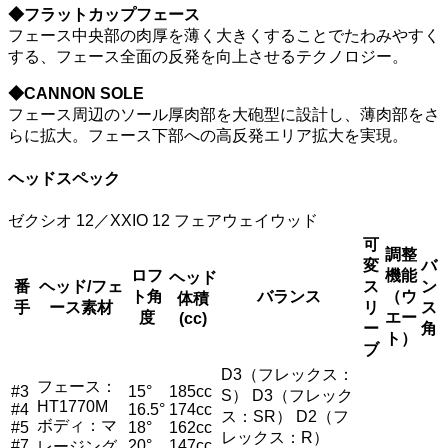
◆フラットカップフェース
フェース中央部の肉厚を薄く大きくすることでたわみやすく
する、フェース全面の反発を向上させるテクノロジー。
◆CANNON SOLE
フェース周辺のソール厚肉部を大砲型に設計し、薄肉部をさ
らに拡大。フェース下部への高反発エリア拡大を実現。
ヘッドスペック
ゼクシオ 12／XXIO 12 フェアウェイウッド
可
調整
変
バ
ロフ
機能
ヘッド
番
ヘッド/フェ
ス
ン
ト角
バランス
（ウ
体積
手
ース素材
リ
ス
度
エー
(cc)
ー
角
ト）
ブ
D3（フレックス：
フェース：
#3
15°
185cc
S） D3（フレック
HT1770M
#4
16.5°
174cc
ス：SR） D2（フ
ボディ：マ
#5
18°
162cc
レックス：R）
#7
20°
147cc
レージング