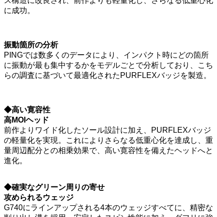
ス構造に改良され、前作よりも軽量化し、さらなる低重心化
に成功。
振動箇所の分析
PINGでは数多くのデータにより、インパクト時にどの箇所
に振動が最も集中するかをモデルごとで分析しており、こち
らの調査に基づいて最適化されたPURFLEXバッジを製造。
◆高い寛容性
高MOIヘッド
前作よりワイド化したソール設計に加え、PURFLEXバッジ
の軽量化を実現。これによりさらなる低重心化を達成し、重
量周辺配分との相乗効果で、高い寛容性を備えたヘッドへと
進化。
◆確実なグリーン周りの寄せ
攻められるウェッジ
G740にラインアップされる4本のウェッジすべてに、精密な