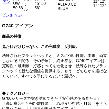
11° 12°
アン
UW
45° 50°
チー
ALTA J CB
12° 12°
50 56
56°
BLUE
ル
ピン(PING)
G740 アイアン
商品の特徴
見た目だけじゃない。この完成度、反則級。
洗練されたブラックヘッドと、ミスに強い性能。本来、両立
しないその関係。その矛盾に、終止符を。G740アイアンは
寛容性・飛距離・打感すべてを進化させ、洗練されたブラッ
クヘッドで新たな価値を提供する。もう、どちらかを選ばな
くていい。すべてを手にするという選択へ。
◆テクノロジー
G700シリーズで突き詰めてきた「安心感のある見た目」
「高い寛容性と飛距離性能」「心地良い打感・打音」をさら
に進化させ、より結果が出せるアイアンに。