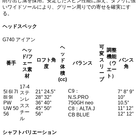
削り出し溝を採用。安定したスピン性能に加え、ダフリに強
いワイドソールにより、グリーン周りでの寄せを確実にす
る。
ヘッドスペック
G740 アイアン
可
ヘ
ヘッ
調整
変
ッ
ド/フ
機能
ロフト角
ス
バンス
ド
番手
ェー
バランス
（ウ
度
リ
角
体
ス素
エー
ー
積
材
ト）
(cc)
ブ
17-4
C9：
5I 6I 7I
21° 24.5°
7° 8° 9°
ステ
8I 9I
28° 32°
N.S.PRO
10°
ンレ
PW
36° 40°
750GH neo
10.5°
スス
UW 50
45° 50°
11° 12°
C8：ALTA J
チー
56
56°
12° 12°
CB BLUE
ル
シャフトバリエーション