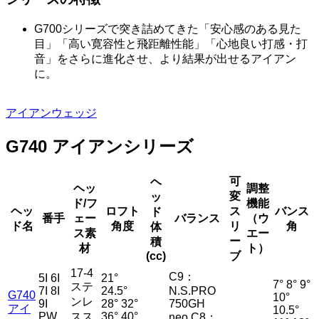
G700シリーズで突き詰めてきた「安心感のある見た
目」「高い寛容性と飛距離性能」「心地良い打感・打
音」をさらに進化させ、より結果が出せるアイアン
に。
アイアン
ウェッジ
G740 アイアンシリーズ
可
ヘ
ヘッ
調整
変
ッ
ド/フ
機能
ヘッ
ロフト
ス
バンス
ド
番手
ェー
バランス
（ウ
ド名
角度
リ
角
体
ス素
エー
ー
積
材
ト）
(cc)
ブ
17-4
C9：
5I 6I
21°
7° 8° 9°
ステ
7I 8I
24.5°
N.S.PRO
G740
10°
ンレ
9I
28° 32°
750GH
アイ
10.5°
PW
スス
36° 40°
neo C8：