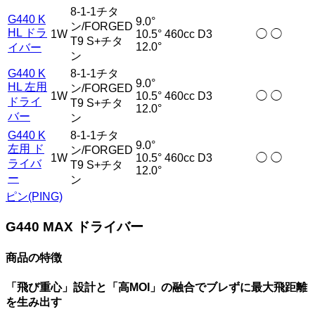
8-1-1チタ
G440 K
9.0°
ン/FORGED
HL ドラ
1W
10.5°
460cc
D3
◯
◯
T9 S+チタ
12.0°
イバー
ン
G440 K
8-1-1チタ
9.0°
HL 左用
ン/FORGED
1W
10.5°
460cc
D3
◯
◯
ドライ
T9 S+チタ
12.0°
バー
ン
G440 K
8-1-1チタ
9.0°
左用 ド
ン/FORGED
1W
10.5°
460cc
D3
◯
◯
ライバ
T9 S+チタ
12.0°
ー
ン
ピン(PING)
G440 MAX ドライバー
商品の特徴
「飛び重心」設計と「高MOI」の融合でブレずに最大飛距離
を生み出す