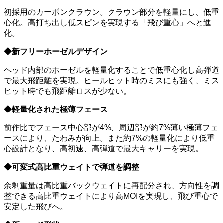
初採用のカーボンクラウン。クラウン部分を軽量にし、低重
心化。高打ち出し低スピンを実現する「飛び重心」へと進
化。
◆新フリーホーゼルデザイン
ヘッド内部のホーゼルを軽量化することで低重心化し高弾道
で最大飛距離を実現。ヒールヒット時のミスにも強く、ミス
ヒット時でも飛距離ロスが少ない。
◆軽量化された極薄フェース
前作比でフェース中心部が4%、周辺部が約7%薄い極薄フェ
ースにより、たわみが向上。また約7%の軽量化により低重
心設計となり、高初速、高弾道で最大キャリーを実現。
◆可変式高比重ウェイトで弾道を調整
余剰重量は高比重バックウェイトに再配分され、方向性を調
整できる高比重ウェイトにより高MOIを実現し、飛び重心で
安定した飛びへ。