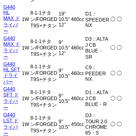
G440
HL
8-1-1チタ
19°
D1：
MAX ド
1W
ン/FORGED
10.5°
460cc
◯
◯
SPEEDER
ライバ
12°
NX
T9S+チタン
ー
G440
D3：ALTA
8-1-1チタ
9°
MAX ド
J CB
1W
ン/FORGED
10.5°
460cc
◯
◯
ライバ
BLUE・
12°
T9S+チタン
ー
SR
G440
8-1-1チタ
C9：
HL SFT
9°
ン/FORGED
1W
460cc
◯
◯
PEEDER
ドライ
10.5°
NX
T9S+チタン
バー
G440
8-1-1チタ
D1：ALTA
SFT ド
9°
1W
ン/FORGED
460cc
J CB
◯
◯
ライバ
10.5°
BLUE・R
T9S+チタン
ー
G440
D3：
8-1-1チタ
LST ド
9°
TOUR 2.0
1W
ン/FORGED
450cc
◯
◯
ライバ
10.5°
CHROME
T9S+チタン
65・S
ー