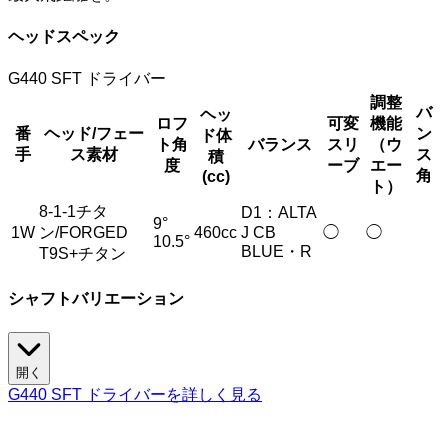
ヘッドスペック
G440 SFT ドライバー
調整
バ
ヘッ
ロフ
可変
機能
番
ヘッド/フェー
ン
ド体
ト角
バランス
スリ
（ウ
手
ス素材
ス
積
度
ーブ
エー
角
(cc)
ト）
8-1-1チタ
D1：ALTA
9°
1W
ン/FORGED
460cc
J CB
◯
◯
10.5°
BLUE・R
T9S+チタン
シャフトバリエーション
開く
G440 SFT ドライバーを詳しく見る