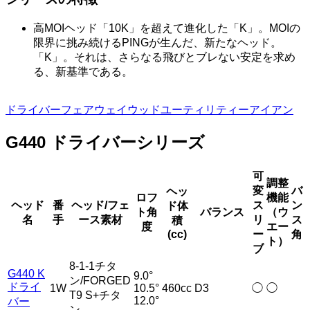
高MOIヘッド「10K」を超えて進化した「K」。MOIの
限界に挑み続けるPINGが生んだ、新たなヘッド。
「K」。それは、さらなる飛びとブレない安定を求め
る、新基準である。
ドライバー
フェアウェイウッド
ユーティリティー
アイアン
G440 ドライバーシリーズ
可
調整
変
バ
ヘッ
ロフ
機能
ヘッド
番
ヘッド/フェ
ス
ン
ド体
ト角
バランス
（ウ
名
手
ース素材
リ
ス
積
度
エー
(cc)
ー
角
ト）
ブ
8-1-1チタ
G440 K
9.0°
ン/FORGED
ドライ
1W
10.5°
460cc
D3
◯
◯
T9 S+チタ
12.0°
バー
ン