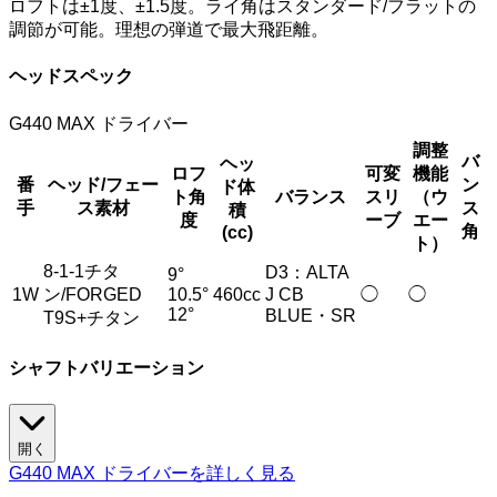
ロフトは±1度、±1.5度。ライ角はスタンダード/フラットの
調節が可能。理想の弾道で最大飛距離。
ヘッドスペック
G440 MAX ドライバー
調整
バ
ヘッ
ロフ
可変
機能
番
ヘッド/フェー
ン
ド体
ト角
バランス
スリ
（ウ
手
ス素材
ス
積
度
ーブ
エー
角
(cc)
ト）
8-1-1チタ
D3：ALTA
9°
1W
ン/FORGED
10.5°
460cc
J CB
◯
◯
12°
BLUE・SR
T9S+チタン
シャフトバリエーション
開く
G440 MAX ドライバーを詳しく見る