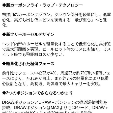
◆新カーボンフライ・ラップ・テクノロジー
初採用のカーボンクラウン。クラウン部分を軽量にし、低重
心化。高打ち出し低スピンを実現する「飛び重心」へと進
化。
◆新フリーホーゼルデザイン
ヘッド内部のホーゼルを軽量化することで低重心化し高弾道
で最大飛距離を実現。ヒールヒット時のミスにも強く、ミス
ヒット時でも飛距離ロスが少ない。
◆軽量化された極薄フェース
前作比でフェース中心部が4%、周辺部が約7%薄い極薄フェ
ースにより、たわみが向上。また約7%の軽量化により低重
心設計となり、高初速、高弾道で最大キャリーを実現。
◆2つのポジションでさらなるつかまり
DRAWポジションとDRAW＋ポジションの弾道調整機能を
搭載。DRAWポジションはMAXよりも13ヤード、DRAW＋
ポジションはMAXよりも約20ヤードつかまる設計。