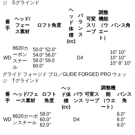
ジ Sグラインド
ヘ
調整
バ
ッ
ヘッド/
可変
機能
番
ラ
ド
フェー
ロフト角度
スリ
（ウ
バンス角
手
ン
体
ス素材
ーブ
エー
ス
積
ト）
(cc)
8620カ
50.0° 52.0°
10° 10°
ーボン
54.0° 56.0°
WD
D4
10° 10°
58.0° 59.0
スチー
10° 8° 10°
60.0°
ル
グライド フォージド プロ／GLIDE FORGED PRO ウェッ
ジ Tグラインド
調整機
ヘッ
番
ヘッド/フェ
ロフト
バラ
可変ス
能
バンス
ド体
手
ース素材
角度
ンス
リーブ
（ウエ
角
積
(cc)
ート）
58.0°
6.0°
8620カーボ
WD
60.0°
D4
6.0°
ンスチール
62.0°
6.0°