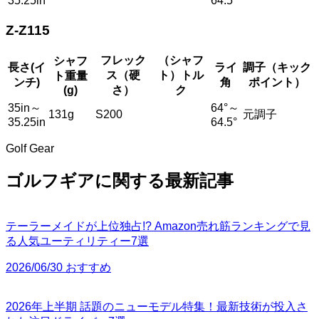
35.25in
64.5°
Z-Z115
フレック
（シャフ
シャフ
長さ(イ
ライ
調子（キック
ス（硬
ト）トル
ト重量
ンチ)
角
ポイント）
(g)
さ）
ク
35in～
64°～
131g
S200
元調子
35.25in
64.5°
Golf Gear
ゴルフギアに関する最新記事
テーラーメイドが上位独占!? Amazon売れ筋ランキングで見
る人気ユーティリティー7選
2026/06/30 おすすめ
2026年上半期 話題のニューモデル特集！最新技術が投入さ