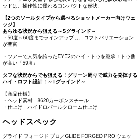
ッドは、操作性に優れるコンパクトな形状。
【2つのソールタイプから選べるショットメーカー向けウェ
ッジ】
あらゆる状況から狙える～Sグラインド～
・50度～60度までラインアップし、ロフトバリエーション
が豊富！
・ツアーで人気を誇ったEYE2のハイ・トゥを継承！トゥ側
が高い『59度』
タフな状況からでも狙える！グリーン周りで威力を発揮する
ハイ・ロフト設計！～Tグラインド～
【商品仕様】
・ヘッド素材：8620カーボンスチール
・仕上げ：ハイドロパールクローム仕上げ
ヘッドスペック
グライド フォージド プロ／GLIDE FORGED PRO ウェッ