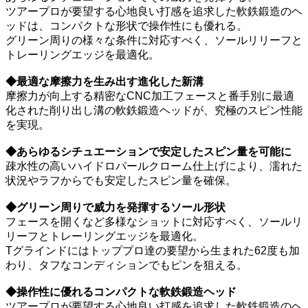
ツアープロが要望する心地良い打感を追求した軟鉄鍛造のヘ
ッドは、コンパクトな形状で操作性にも優れる。
グリーン周りの様々な条件に対応すべく、ソールリリーフと
トレーリングエッジを最適化。
◆最適な摩擦力を生み出す進化した新溝
摩擦力が向上する精密なCNC加工フェースと番手別に最適
化された削り出し溝の軟鉄鍛造ヘッドが、究極のスピン性能
を実現。
◆あらゆるシチュエーションで安定したスピン量を可能に
疎水性の高いハイドロパールクローム仕上げにより、濡れた
状況やラフからでも安定したスピン量を確保。
◆グリーン周りで威力を発揮するソール形状
フェースを開くなど多様なショットに対応すべく、ソールリ
リーフとトレーリングエッジを最適化。
Tグラインドにはトッププロ達の要望から生まれた62度も加
わり、タフなコンディションでもピンを狙える。
◆操作性に優れるコンパクトな軟鉄鍛造ヘッド
ツアープロが要望する心地良い打感を追求した軟鉄鍛造のヘ