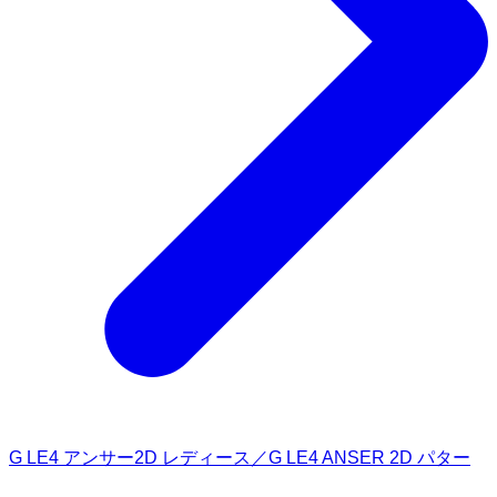
G LE4 アンサー2D レディース／G LE4 ANSER 2D パター