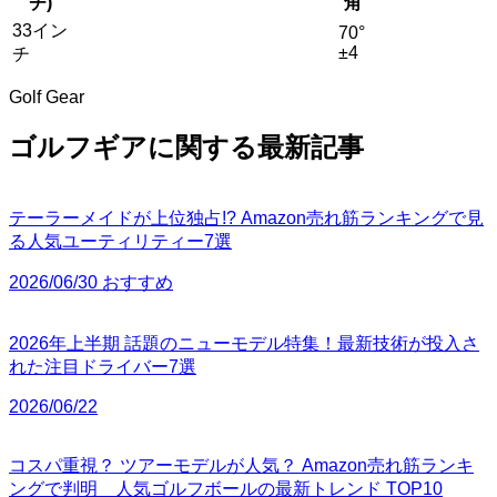
チ)
角
33イン
70°
±4
チ
Golf Gear
ゴルフギアに関する最新記事
テーラーメイドが上位独占!? Amazon売れ筋ランキングで見
る人気ユーティリティー7選
2026/06/30 おすすめ
2026年上半期 話題のニューモデル特集！最新技術が投入さ
れた注目ドライバー7選
2026/06/22
コスパ重視？ ツアーモデルが人気？ Amazon売れ筋ランキ
ングで判明 人気ゴルフボールの最新トレンド TOP10