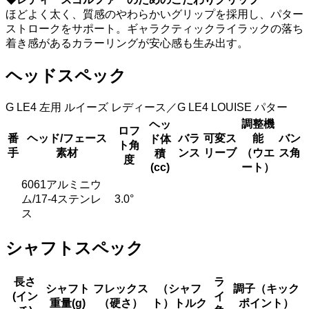
ほどよく太く、質感のやわらかいグリップを採用し、パター
ストロークをサポート。ギャラクティックライラックの落ち
着き感があるカラーリングが安心感も生み出す。
ヘッドスペック
G LE4 左用 ルイーズ レディース／G LE4 LOUISE パター
調整機
ヘッ
ロフ
番
ヘッド/フェース
バラ
可変ス
能
バン
ド体
ト角
手
素材
ンス
リーブ
（ウエ
ス角
積
度
(cc)
ート）
6061アルミニウ
ム/17-4ステンレ
3.0°
ス
シャフトスペック
長さ
ラ
シャフト
フレックス
（シャフ
調子（キック
(イン
イ
重量(g)
（硬さ）
ト）トルク
ポイント）