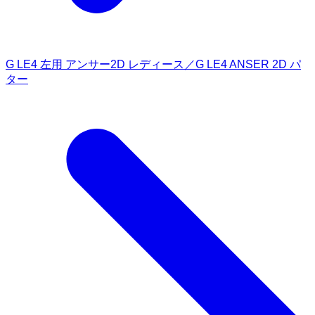
G LE4 左用 アンサー2D レディース／G LE4 ANSER 2D パ
ター