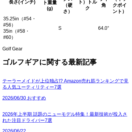
長さ(インチ)
ト）トル
ト重量
（硬
角
クポイ
ク
(g)
さ）
ント）
35.25in（#54・
#56）
S
64.0°
35in（#58・
#60）
Golf Gear
ゴルフギアに関する最新記事
テーラーメイドが上位独占!? Amazon売れ筋ランキングで見
る人気ユーティリティー7選
2026/06/30 おすすめ
2026年上半期 話題のニューモデル特集！最新技術が投入さ
れた注目ドライバー7選
2026/06/22