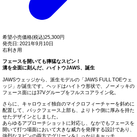
希望小売価格(税込)
25,300円
発売日:
2021年9月10日
右利き用
フェースを開いても獰猛なスピン！
溝を全面に刻んだ、ハイトウJAWS、誕生
JAWSウェッジから、派生モデルの「JAWS FULL TOEウェ
ッジ」が誕生です。ヘッドはハイトウ形状で、ノーメッキの
フェース面には37Vグルーブをフルスコアライン化。
さらに、キャロウェイ独自のマイクロフィーチャーを斜めに
配置して、バックフェース上部も、よりトウ側に厚みを持た
せたデザインとしました。
あらゆるアプローチショットに対応し、なかでもフェースを
開いて打つ場面において大きな威力を発揮する設計であり、
強烈なスピンの両方でグリーンをしっかりキャッチ。