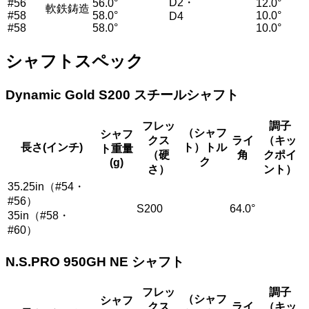
D2・
#56
56.0°
12.0°
軟鉄鋳造
#58
58.0°
10.0°
D4
#58
58.0°
10.0°
シャフトスペック
Dynamic Gold S200 スチールシャフト
フレッ
調子
（シャフ
シャフ
クス
ライ
（キッ
長さ(インチ)
ト）トル
ト重量
（硬
角
クポイ
ク
(g)
さ）
ント）
35.25in（#54・
#56）
S200
64.0°
35in（#58・
#60）
N.S.PRO 950GH NE シャフト
フレッ
調子
（シャフ
シャフ
クス
ライ
（キッ