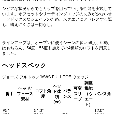
シビアな状況からでもカップを狙っていける性能を実現して
います。オフセットやリーディングエッジの丸みが少ないオ
ーソドックスなシェイプのため、スクエアにアドレスする際
も、構えにくさは一切なし。
ラインアップは、オープンに使うシーンの多い58度、60度
はもちろん、54度、56度も加えての4種類のロフトを用意し
ました。
ヘッドスペック
ジョーズ フルトゥ／JAWS FULL TOE ウェッジ
調整
ヘッ
ヘッド/
可変
機能
ロフト角
バラ
ド体
番手
フェース
スリ
（ウ
バンス角
度
ンス
積
素材
ーブ
エー
(cc)
ト）
#54
54.0°
12.0°