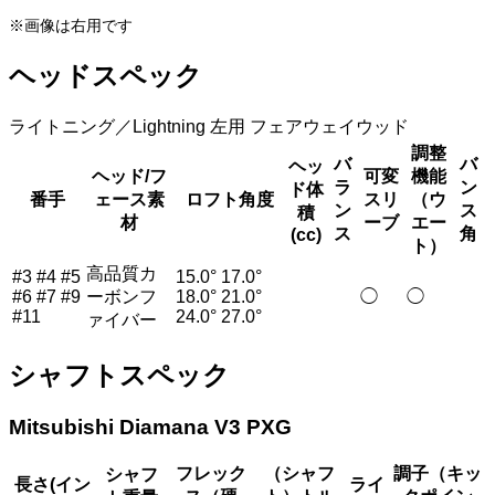
※画像は右用です
ヘッドスペック
ライトニング／Lightning 左用 フェアウェイウッド
調整
バ
バ
ヘッ
ヘッド/フ
可変
機能
ラ
ン
ド体
番手
ェース素
ロフト角度
スリ
（ウ
ン
ス
積
材
ーブ
エー
ス
角
(cc)
ト）
高品質カ
#3 #4 #5
15.0° 17.0°
#6 #7 #9
ーボンフ
18.0° 21.0°
◯
◯
#11
24.0° 27.0°
ァイバー
シャフトスペック
Mitsubishi Diamana V3 PXG
フレック
（シャフ
調子（キッ
シャフ
長さ(イン
ライ