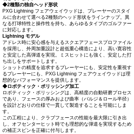
◆2種類の独自ヘッド形状
PXG Lightning フェアウェイウッドは、プレーヤーのスタイ
ルに合わせて選べる2種類のヘッド形状をラインナップ。異
なる打球特性と操作性を持ち、あらゆるタイプのゴルファー
に対応します。
Lightning モデル
アドレス時に安心感を与えるスクエアフェースプロファイル
を採用し、外周加重設計と超低重心構造により、高い寛容性
と安定した高弾道を実現。ミスヒットにも強く、安定した打
ち出しをサポートします。
ショットの精度を追求するプレーヤーにも、安定性を重視す
るプレーヤーにも、PXG Lightning フェアウェイウッドは理
想的なパフォーマンスを提供します。
◆ロボティック・ポリッシング加工
ロボティック・ポリッシングは、高精度の自動研磨プロセス
であり、フェースの厚みおよび曲率（バルジ＆ロール半径）
を設計どおりの仕様で一貫して製造することを可能にしま
す。
この工程により、クラブフェースの性能を最大限に引き出
し、オフセンターヒット時でも理想的な弾道を実現するため
の補正スピンを正確に付与します。