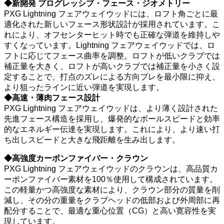
◆新開発 プログレッシブ・フェース・ジオメトリー
PXG Lightning フェアウェイウッドには、ロフト角ごとに最
適化された新しいフェース形状設計が採用されています。こ
れにより、オフセンターヒット時でも正確な弾道を維持しや
すくなっています。Lightning フェアウェイウッドでは、ロ
フトに応じてフェース曲率を調整。ロフトが低いクラブでは
補正量を大きく、ロフトが高いクラブでは補正量を小さく設
定することで、打点のズレによる方向ブレを最小限に抑え、
より狙ったラインに近い弾道を実現します。
◆高速・薄肉フェース設計
PXG Lightning フェアウェイウッドは、より薄く設計された
先進フェース構造を採用し、爆発的なボールスピードと効率
的なエネルギー伝達を実現します。これにより、より速い打
ち出しスピードと大きな飛距離を生み出します。
◆高強度カーボンファイバー・クラウン
PXG Lightning フェアウェイウッドのクラウンは、高品質カ
ーボンファイバー素材を100％使用して構成されています。
この軽量かつ高強度な素材により、クラウン部分の質量を削
減し、その分の重量をクラブヘッドの低部および外周部に再
配分することで、最適な重心位置（CG）と高い寛容性を実
現しています。