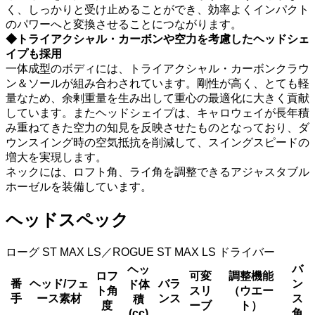
く、しっかりと受け止めることができ、効率よくインパクト
のパワーへと変換させることにつながります。
◆トライアクシャル・カーボンや空力を考慮したヘッドシェ
イプも採用
一体成型のボディには、トライアクシャル・カーボンクラウ
ン＆ソールが組み合わされています。剛性が高く、とても軽
量なため、余剰重量を生み出して重心の最適化に大きく貢献
しています。またヘッドシェイプは、キャロウェイが長年積
み重ねてきた空力の知見を反映させたものとなっており、ダ
ウンスイング時の空気抵抗を削減して、スイングスピードの
増大を実現します。
ネックには、ロフト角、ライ角を調整できるアジャスタブル
ホーゼルを装備しています。
ヘッドスペック
ローグ ST MAX LS／ROGUE ST MAX LS ドライバー
バ
ヘッ
ロフ
可変
調整機能
番
ヘッド/フェ
バラ
ン
ド体
ト角
スリ
（ウエー
手
ース素材
ンス
ス
積
度
ーブ
ト）
(cc)
角