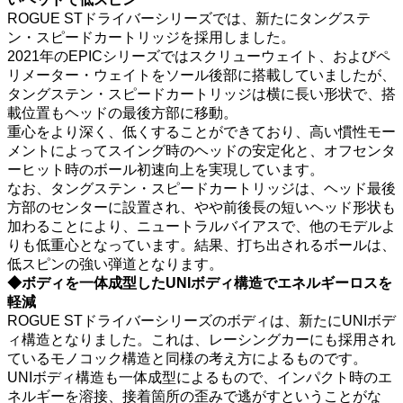
ROGUE STドライバーシリーズでは、新たにタングステ
ン・スピードカートリッジを採用しました。
2021年のEPICシリーズではスクリューウェイト、およびペ
リメーター・ウェイトをソール後部に搭載していましたが、
タングステン・スピードカートリッジは横に長い形状で、搭
載位置もヘッドの最後方部に移動。
重心をより深く、低くすることができており、高い慣性モー
メントによってスイング時のヘッドの安定化と、オフセンタ
ーヒット時のボール初速向上を実現しています。
なお、タングステン・スピードカートリッジは、ヘッド最後
方部のセンターに設置され、やや前後長の短いヘッド形状も
加わることにより、ニュートラルバイアスで、他のモデルよ
りも低重心となっています。結果、打ち出されるボールは、
低スピンの強い弾道となります。
◆ボディを一体成型したUNIボディ構造でエネルギーロスを
軽減
ROGUE STドライバーシリーズのボディは、新たにUNIボデ
ィ構造となりました。これは、レーシングカーにも採用され
ているモノコック構造と同様の考え方によるものです。
UNIボディ構造も一体成型によるもので、インパクト時のエ
ネルギーを溶接、接着箇所の歪みで逃がすということがな