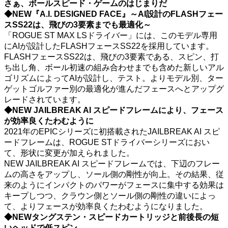
さぁ、ボールスピード・ゲームのはじまりだ
◆NEW『A.I. DESIGNED FACE』～AI設計のFLASHフェー
スSS22は、飛びの3要素までも最適化～
「ROGUE ST MAX LSドライバー」には、このモデル専用
にAIが設計したFLASHフェースSS22を採用しています。
FLASHフェースSS22は、飛びの3要素である、スピン、打
ち出し角、ボール初速の組み合わせまでも含めた新しいアル
ゴリズムによってAIが設計し、テスト。よりモデル別、ター
ゲットゴルファー別の最適化が進んだフェースへとアップグ
レードされています。
◆NEW JAILBREAK AI スピードフレームにより、フェース
が効率良くたわむように
2021年のEPICシリーズに初搭載されたJAILBREAK AI スピ
ードフレームは、ROGUE STドライバーシリーズにおい
て、形状に変更が加えられました。
NEW JAILBREAK AI スピードフレームでは、下辺のフレー
ムの高さをアップし、ソール側の剛性が向上。その結果、従
来のようにインパクトのパワーがフェースに集中する効果は
キープしつつ、クラウン側とソール側の剛性の違いによっ
て、よりフェースが効率良くたわむようになりました。
◆NEWタングステン・スピードカートリッジと前後長の短
いヘッドで低スピン