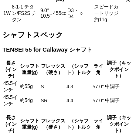
8-1-1 チタ
スピードカ
9.0°
D3・
1W
ン/FS2S チ
455cc
○
ートリッジ
10.5°
D4
タン
約11g
シャフトスペック
TENSEI 55 for Callaway シャフト
長さ
調子（キッ
シャフト
フレックス
（シャフ
ライ
(イン
クポイン
重量(g)
（硬さ）
ト）トルク
角
チ)
ト）
45.5イ
約55g
中調子
S
4.3
57.0°
ンチ
45.5イ
約54g
中調子
SR
4.4
57.0°
ンチ
長さ
調子（キッ
シャフト
フレックス
（シャフ
ライ
(イン
クポイン
重量(g)
（硬さ）
ト）トルク
角
チ)
ト）