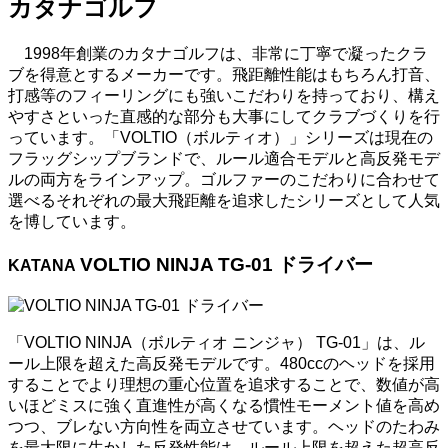
カタナゴルフ
1998年創業のカタナゴルフは、非常に丁寧で凝ったクラ
ブを得意とするメーカーです。飛距離性能はもちろん打音、
打感等のフィーリングにも強いこだわりを持っており、構え
やすさといった直感的な部分も大事にしてクラブづくりを行
っています。「VOLTIO（ボルティオ）」シリーズは現在の
フラッグシップブランドで、ルール適合モデルと高反発モデ
ルの両方をラインアップ。ゴルファーのこだわりに合わせて
選べるそれぞれの最大飛距離を追求したシリーズとして人気
を博しています。
VOLTIO NINJA TG-01 ドライバー
KATANA
「VOLTIO NINJA（ボルティオ ニンジャ） TG-01」は、ル
ール上限を超えた高反発モデルです。480ccのヘッドを採用
することでより理想の重心位置を追求することで、数値が高
いほどミスに強く直進性が高くなる慣性モーメント値を高め
つつ、ブレない方向性を両立させています。ヘッドのたわみ
を最大限に生かした反発性能は、ルール上限を超えた超高反