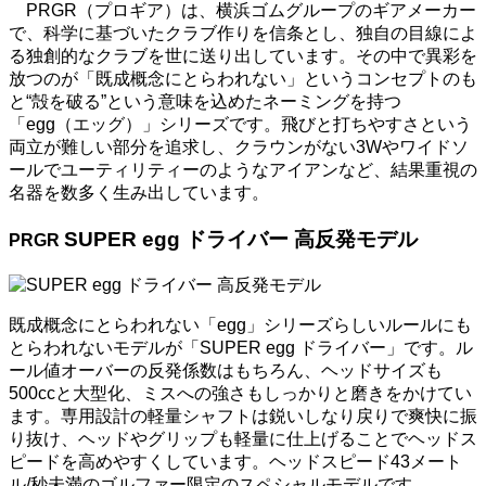
PRGR（プロギア）は、横浜ゴムグループのギアメーカー
で、科学に基づいたクラブ作りを信条とし、独自の目線によ
る独創的なクラブを世に送り出しています。その中で異彩を
放つのが「既成概念にとらわれない」というコンセプトのも
と“殻を破る”という意味を込めたネーミングを持つ
「egg（エッグ）」シリーズです。飛びと打ちやすさという
両立が難しい部分を追求し、クラウンがない3Wやワイドソ
ールでユーティリティーのようなアイアンなど、結果重視の
名器を数多く生み出しています。
SUPER egg ドライバー 高反発モデル
PRGR
既成概念にとらわれない「egg」シリーズらしいルールにも
とらわれないモデルが「SUPER egg ドライバー」です。ル
ール値オーバーの反発係数はもちろん、ヘッドサイズも
500ccと大型化、ミスへの強さもしっかりと磨きをかけてい
ます。専用設計の軽量シャフトは鋭いしなり戻りで爽快に振
り抜け、ヘッドやグリップも軽量に仕上げることでヘッドス
ピードを高めやすくしています。ヘッドスピード43メート
ル/秒未満のゴルファー限定のスペシャルモデルです。