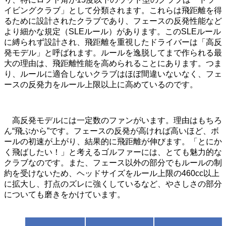
イビングクラブ」として分類されます。これらは飛距離を得
るために設計されたクラブであり、フェースの反発性能など
より細かな規定（SLEルール）があります。このSLEルール
に縛られず設計され、飛距離を重視したドライバーは「高反
発モデル」と呼ばれます。ルールを逸脱してまで作られる最
大の理由は、飛距離性能を高められることにあります。つま
り、ルールに適合しないクラブはほぼ間違いないなく、フェ
ースの反発力をルール上限以上に高めているのです。
高反発モデルには一定数のファンがいます。理由はもちろ
ん“飛ぶから”です。フェースの反発が高ければ高いほど、ボ
ールの初速が上がり、結果的に飛距離が伸びます。「とにか
く飛ばしたい！」と考えるゴルファーには、とても魅力的な
クラブなのです。また、フェース以外の部分でもルールの制
約を受けないため、ヘッドサイズをルール上限の460cc以上
に拡大し、打点のズレに強くしているなど、やさしさの部分
についても磨きをかけています。