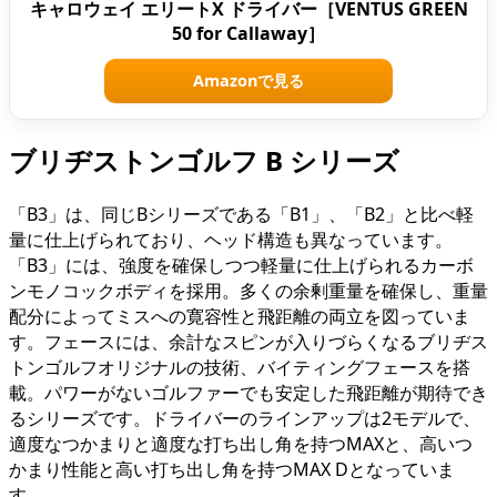
キャロウェイ エリートX ドライバー［VENTUS GREEN
50 for Callaway］
Amazonで見る
ブリヂストンゴルフ B シリーズ
「B3」は、同じBシリーズである「B1」、「B2」と比べ軽
量に仕上げられており、ヘッド構造も異なっています。
「B3」には、強度を確保しつつ軽量に仕上げられるカーボ
ンモノコックボディを採用。多くの余剰重量を確保し、重量
配分によってミスへの寛容性と飛距離の両立を図っていま
す。フェースには、余計なスピンが入りづらくなるブリヂス
トンゴルフオリジナルの技術、バイティングフェースを搭
載。パワーがないゴルファーでも安定した飛距離が期待でき
るシリーズです。ドライバーのラインアップは2モデルで、
適度なつかまりと適度な打ち出し角を持つMAXと、高いつ
かまり性能と高い打ち出し角を持つMAX Dとなっていま
す。