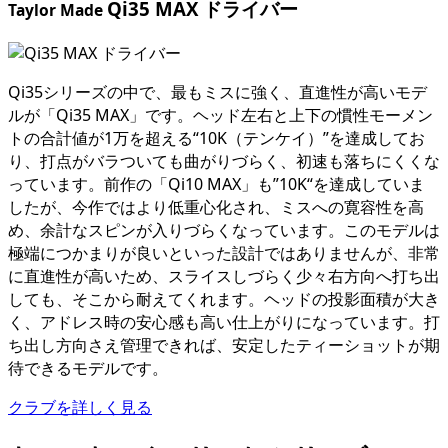
Qi35 MAX ドライバー
Taylor Made
Qi35シリーズの中で、最もミスに強く、直進性が高いモデ
ルが「Qi35 MAX」です。ヘッド左右と上下の慣性モーメン
トの合計値が1万を超える“10K（テンケイ）”を達成してお
り、打点がバラついても曲がりづらく、初速も落ちにくくな
っています。前作の「Qi10 MAX」も”10K“を達成していま
したが、今作ではより低重心化され、ミスへの寛容性を高
め、余計なスピンが入りづらくなっています。このモデルは
極端につかまりが良いといった設計ではありませんが、非常
に直進性が高いため、スライスしづらく少々右方向へ打ち出
しても、そこから耐えてくれます。ヘッドの投影面積が大き
く、アドレス時の安心感も高い仕上がりになっています。打
ち出し方向さえ管理できれば、安定したティーショットが期
待できるモデルです。
クラブを詳しく見る