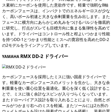
ス素材にカーボンを使用した意欲作です。軽量で強靭な8軸
カーボンフェースは、インパクトでのエネルギーロスが少な
く、高いボール初速と大きな余剰重量を生み出します。また
フェースに横方向にあらかじめ丸みをつけるバルジを徹底的
に研究し、打点がズレても目標方向に集まる集弾性を高めて
います。ドライバーはコントロール性と程よいつかまり性能
を持つDD-1とつかまり性能とミスへの寛容性を高めたDD-2
の2モデルをラインアップしています。
RMX DD-2 ドライバー
YAMAHA
カーボンフェースを採用したミスに強い国産ドライバーで
す。軽量なカーボンフェースのメリットを生かし、大きな余
剰重量を使い重心位置を最適化。重心を深く低く設計するこ
とで、ミスに強く余計なスピンが入りづらくなっています。
またドローバイアス設計を取り入れることにより、自然とボ
ールがつかまり右へのミスを軽減。またソールには2カ所の
ウェイトポートを設けた脱着式ウェイトを搭載し、装着位置